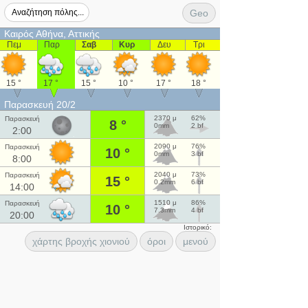
Geo
Καιρός Αθήνα, Αττικής
Πεμ
Παρ
Σαβ
Κυρ
Δευ
Τρι
15 °
17 °
15 °
10 °
17 °
18 °
Παρασκευή 20/2
2370 μ
62%
Παρασκευή
8 °
0mm
2 bf
2:00
2090 μ
76%
Παρασκευή
10 °
0mm
3 bf
8:00
2040 μ
73%
Παρασκευή
15 °
0.2mm
6 bf
14:00
1510 μ
86%
Παρασκευή
10 °
7.3mm
4 bf
20:00
Ιστορικό:
χάρτης βροχής χιονιού
όροι
μενού