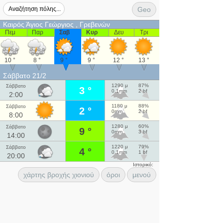
Geo
Καιρός Άγιος Γεώργιος , Γρεβενών
Πεμ
Παρ
Σαβ
Κυρ
Δευ
Τρι
10 °
8 °
9 °
9 °
12 °
13 °
Σάββατο 21/2
1290 μ
87%
Σάββατο
3 °
0.1mm
2 bf
2:00
1180 μ
88%
Σάββατο
2 °
0mm
2 bf
8:00
1280 μ
60%
Σάββατο
9 °
0mm
3 bf
14:00
1220 μ
79%
Σάββατο
4 °
0.1mm
1 bf
20:00
Ιστορικό:
χάρτης βροχής χιονιού
όροι
μενού