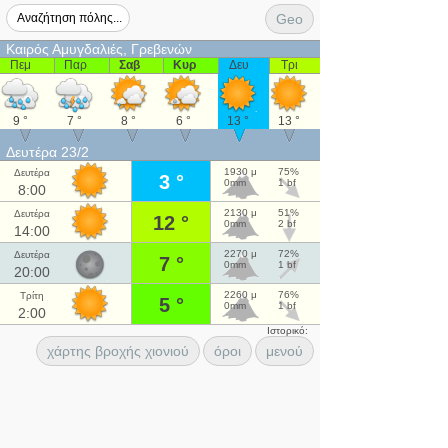
Geo
Καιρός Αμυγδαλιές, Γρεβενών
Πεμ
Παρ
Σαβ
Κυρ
Δευ
Τρι
9 °
7 °
8 °
6 °
13 °
13 °
Δευτέρα 23/2
1930 μ
75%
Δευτέρα
3 °
0mm
1 bf
8:00
2130 μ
51%
Δευτέρα
12 °
0mm
2 bf
14:00
2270 μ
72%
Δευτέρα
7 °
0mm
1 bf
20:00
2260 μ
76%
Τρίτη
5 °
0mm
1 bf
2:00
Ιστορικό:
χάρτης βροχής χιονιού
όροι
μενού