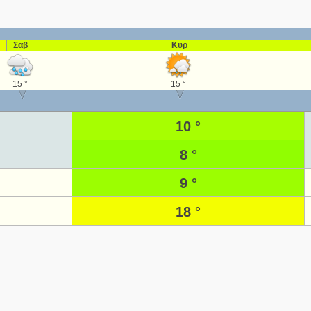
Σαβ
Κυρ
15 °
15 °
10 °
8 °
9 °
18 °