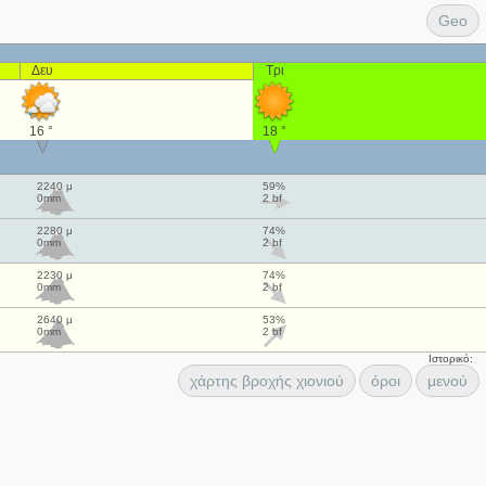
Geo
Δευ
Τρι
16 °
18 °
2240 μ
59%
0mm
2 bf
2280 μ
74%
0mm
2 bf
2230 μ
74%
0mm
2 bf
2640 μ
53%
0mm
2 bf
Ιστορικό:
χάρτης βροχής χιονιού
όροι
μενού