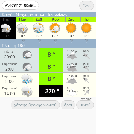
Geo
Καιρός Νεοχωρόπουλο, Ιωαννίνων
Πεμ
Παρ
Σαβ
Κυρ
Δευ
Τρι
10 °
10 °
12 °
12 °
13 °
13 °
Πέμπτη 19/2
1450 μ
90%
Πέμπτη
8 °
0.2mm
2 bf
20:00
1570 μ
97%
Παρασκευή
8 °
0.4mm
3 bf
2:00
1540 μ
98%
Παρασκευή
8 °
8.8mm
3 bf
8:00
0 μ
83%
Παρασκευή
-270 °
23.2mm
2 bf
14:00
Ιστορικό:
χάρτης βροχής χιονιού
όροι
μενού