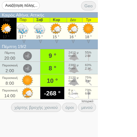
Geo
Καιρός Αθήνα, Αττικής
Πεμ
Παρ
Σαβ
Κυρ
Δευ
Τρι
17 °
17 °
15 °
15 °
16 °
18 °
Πέμπτη 19/2
2410 μ
55%
Πέμπτη
9 °
0mm
2 bf
20:00
2380 μ
63%
Παρασκευή
8 °
0mm
2 bf
2:00
2120 μ
75%
Παρασκευή
10 °
0mm
3 bf
8:00
0 μ
73%
Παρασκευή
-268 °
0.1mm
6 bf
14:00
Ιστορικό:
χάρτης βροχής χιονιού
όροι
μενού