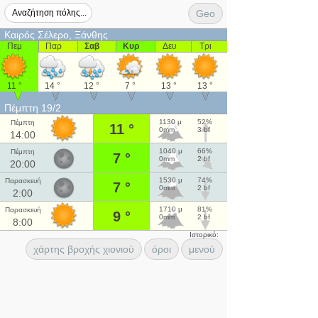
Geo
Καιρός Σέλερο, Ξάνθης
Πεμ
Παρ
Σαβ
Κυρ
Δευ
Τρι
11 °
14 °
12 °
7 °
13 °
13 °
Πέμπτη 19/2
1130 μ
52%
Πέμπτη
11 °
0mm
3 bf
14:00
1040 μ
66%
Πέμπτη
7 °
0mm
2 bf
20:00
1530 μ
74%
Παρασκευή
7 °
0mm
2 bf
2:00
1710 μ
81%
Παρασκευή
9 °
0mm
2 bf
8:00
Ιστορικό:
χάρτης βροχής χιονιού
όροι
μενού