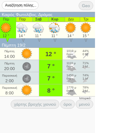
Geo
Καιρός Φωτολίβος, Δράμας
Πεμ
Παρ
Σαβ
Κυρ
Δευ
Τρι
12 °
14 °
11 °
11 °
14 °
15 °
Πέμπτη 19/2
1010 μ
44%
Πέμπτη
12 °
0mm
0 bf
14:00
1110 μ
71%
Πέμπτη
7 °
0mm
2 bf
20:00
1450 μ
74%
Παρασκευή
7 °
0mm
1 bf
2:00
1770 μ
78%
Παρασκευή
8 °
0mm
2 bf
8:00
Ιστορικό:
χάρτης βροχής χιονιού
όροι
μενού