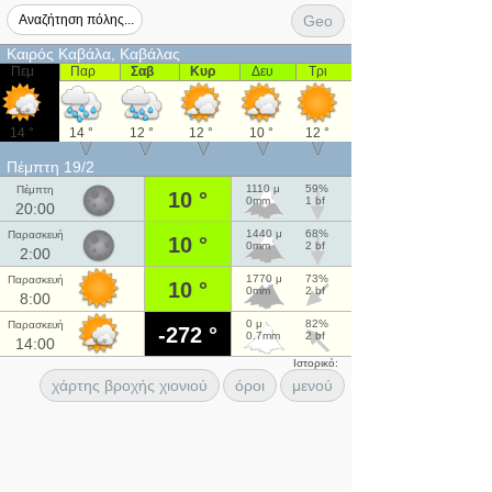
Geo
Καιρός Καβάλα, Καβάλας
Πεμ
Παρ
Σαβ
Κυρ
Δευ
Τρι
14 °
14 °
12 °
12 °
10 °
12 °
Πέμπτη 19/2
1110 μ
59%
Πέμπτη
10 °
0mm
1 bf
20:00
1440 μ
68%
Παρασκευή
10 °
0mm
2 bf
2:00
1770 μ
73%
Παρασκευή
10 °
0mm
2 bf
8:00
0 μ
82%
Παρασκευή
-272 °
0.7mm
2 bf
14:00
Ιστορικό:
χάρτης βροχής χιονιού
όροι
μενού