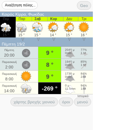
Geo
Καιρός Κίρρα, Φωκίδας
Πεμ
Παρ
Σαβ
Κυρ
Δευ
Τρι
15 °
15 °
15 °
14 °
15 °
16 °
Πέμπτη 19/2
2040 μ
77%
Πέμπτη
9 °
0mm
1 bf
20:00
1940 μ
85%
Παρασκευή
8 °
0mm
1 bf
2:00
1730 μ
84%
Παρασκευή
9 °
0mm
2 bf
8:00
0 μ
94%
Παρασκευή
-269 °
11.5mm
1 bf
14:00
Ιστορικό:
χάρτης βροχής χιονιού
όροι
μενού