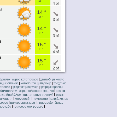
13 °
4 bf
α
14 °
13 °
3 bf
14 °
13 °
3 bf
η
15 °
13 °
4 bf
η
15 °
13 °
2 bf
|
|
βραστο
ζωμος κοτοπουλου
χταποδι με κοφτο
|
|
|
ες με σπανακι
κοτοσουπα
μπεργκερ
τραχανας
|
|
τοπουλο
ψωμακια μπεργκερ
ψωμι με προζυμι
|
|
ι θαλασσινων
περκα φιλετο στο φουρνο
κουκια
|
|
ακια βρυξελλων
αματριτσιάνα συνταγή
φακες
|
|
|
α γεμιστη
κουνουπιδι
παντεσπανι
μπριζολες με
|
|
|
ουρνο
μακαρονια με κιμα
πρασορυζο
ξιφιας
|
|
αροναδα
τσιπουρα στο φουρνο