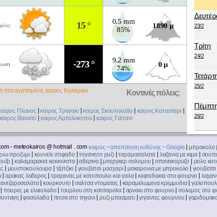
Δευτέρ
0.5 mm
15 °
1890 μ
ιχάλες
23/2
85%
Τρίτη
24/2
9.2 mm
-273 °
0 μ
τωση
74%
Τετάρτ
25/2
 στα αγαπημένα, καιρός Καλαμάκι
Κοντινές πόλεις:
Πέμπτ
|
|
|
|
καιρος Πλανος
καιρος Τραγακι
καιρος Σκουληκαδο
καιρος Κατασταρι
26/2
|
|
καιρος Βανατο
καιρος Αμπελοκηποι
καιρος Γαϊτανι
com - meteokairos @ hotmail . com
-
-
|
καιρος
αποποίηση ευθύνης
Google
μπροκολο 
|
|
|
|
|
χνω προζυμι
κουνελι στιφαδο
τηγανητο ρυζι
ταραμοσαλατα
λαζανια με κιμα
σουπι
|
|
|
|
|
ρυζο
καλαμαρακια κοκκινιστα
αθερινα
μπεργκερ σολομου
σπανακορυζο
ρολο κο
|
|
|
|
|
ες
μουστοκουλουρα
τζατζικι
γιουβετσι μοσχαρι
μακαρονια με μπροκολο
γιουβετσ
|
|
|
|
ο
αρακας λαδερος
τραχανας με κοτοπουλο και γαλα
κεφτεδακια στο φουρνο
λαχαν
|
|
|
|
αντζαροσαλάτα
κουρκουτο
σαλτσα ντοματας
καραμελωμενα κρεμμυδια
γαλοπουλ
|
|
|
|
πουρες με ελαιολαδο
τουρλου στη κατσαρολα
αρνακι στο φουρνο
σολομος στο φ
|
|
|
|
|
συνταγη
φασολαδα
πιτσα στο τηγανι
ρυζι μπασματι
γιγαντες φουρνου
γαριδομακ