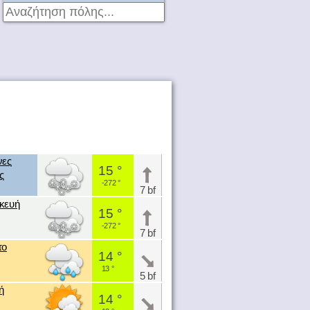
νες
15 °
ς
-272 °
7 bf
κευή
15 °
-272 °
7 bf
το
14 °
13 °
5 bf
ή
14 °